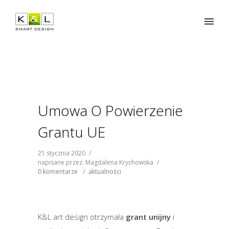
Umowa O Powierzenie
Grantu UE
21 stycznia 2020
/
napisane przez: Magdalena Krychowska
/
0 komentarze
/
aktualności
K&L art design otrzymała
grant unijny
i