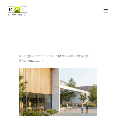
4 lutego 2026
/
napisane przez: Gosia Przybyła
/
0 komentarze
/