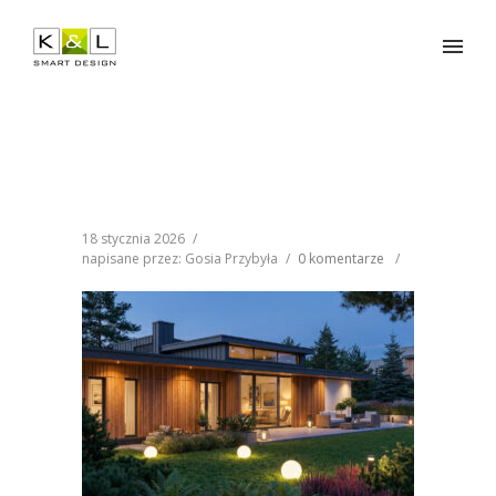
18 stycznia 2026
/
napisane przez: Gosia Przybyła
/
0 komentarze
/