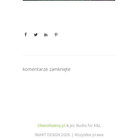
komentarze zamknięte
OkiemMaleny.pl
& Jeż Studio for K&L
SMART DESIGN 2026. | Wszystkie prawa