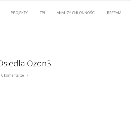
PROJEKTY
ZPI
ANALIZY CHŁONNOŚCI
BREEAM
Osiedla Ozon3
0 komentarze
/