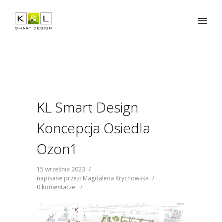
KL Smart Design
Koncepcja Osiedla
Ozon1
15 września 2023
/
napisane przez: Magdalena Krychowska
/
0 komentarze
/