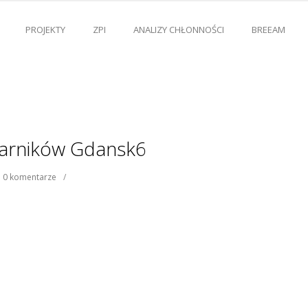
PROJEKTY
ZPI
ANALIZY CHŁONNOŚCI
BREEAM
tarników Gdansk6
0 komentarze
/