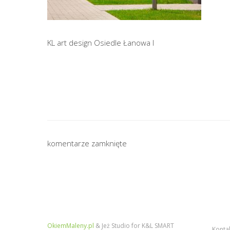
KL art design Osiedle Łanowa I
komentarze zamknięte
OkiemMaleny.pl
& Jeż Studio for K&L SMART
Konta