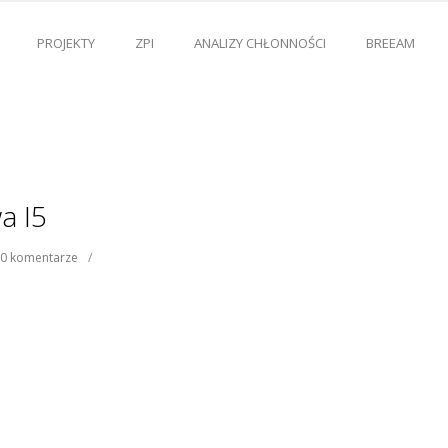
PROJEKTY
ZPI
ANALIZY CHŁONNOŚCI
BREEAM
a I5
0 komentarze
/