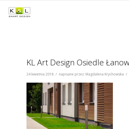
KL Art Design Osiedle Łanow
24 kwietnia 2018
/
napisane przez: Magdalena Krychowska
/