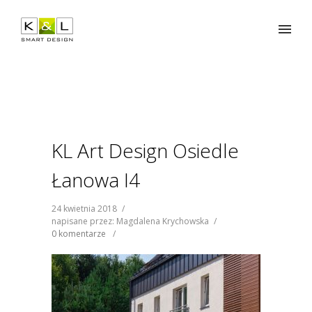
KL Art Design Osiedle
Łanowa I4
24 kwietnia 2018
/
napisane przez: Magdalena Krychowska
/
0 komentarze
/