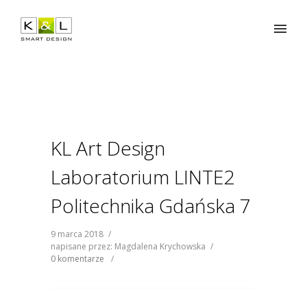
KL Art Design
Laboratorium LINTE2
Politechnika Gdańska 7
9 marca 2018
/
napisane przez: Magdalena Krychowska
/
0 komentarze
/