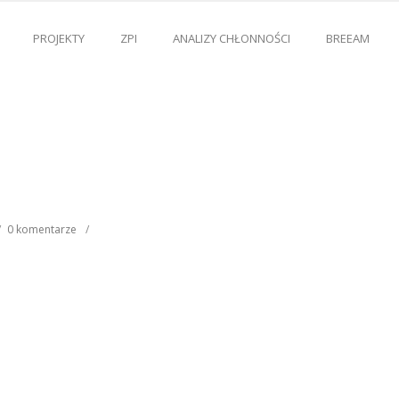
PROJEKTY
ZPI
ANALIZY CHŁONNOŚCI
BREEAM
/
0 komentarze
/