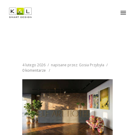
4 lutego 2026
/
napisane przez: Gosia Przybyła
/
0 komentarze
/