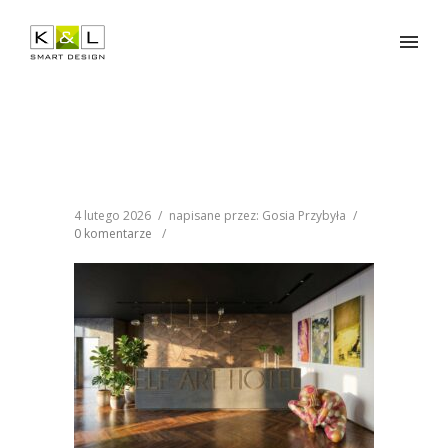
4 lutego 2026
/
napisane przez: Gosia Przybyła
/
0 komentarze
/