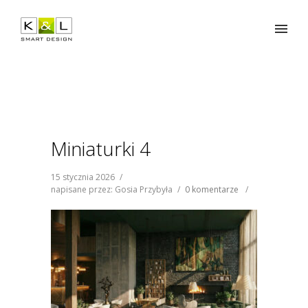
Miniaturki 4
15 stycznia 2026
/
napisane przez: Gosia Przybyła
/
0 komentarze
/