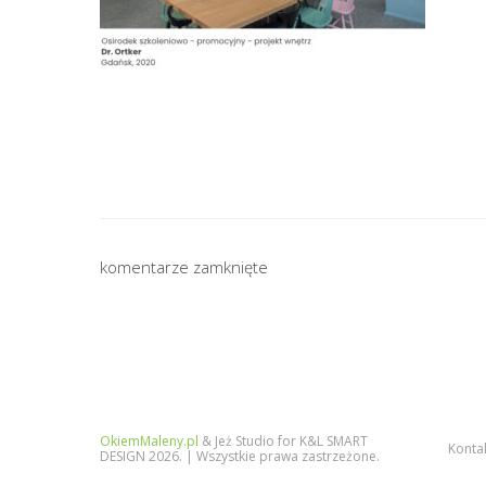
komentarze zamknięte
OkiemMaleny.pl
& Jeż Studio for K&L SMART
Konta
DESIGN 2026. | Wszystkie prawa zastrzeżone.