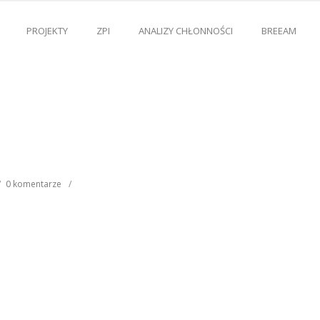
PROJEKTY
ZPI
ANALIZY CHŁONNOŚCI
BREEAM
/
0 komentarze
/