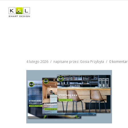
4 lutego 2026
/
napisane przez: Gosia Przybyła
/
0 komentar