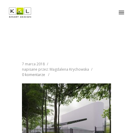
7 marca 2018
/
napisane przez: Magdalena Krychowska
/
0 komentarze
/