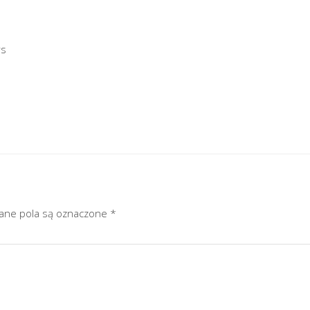
rs
ne pola są oznaczone
*