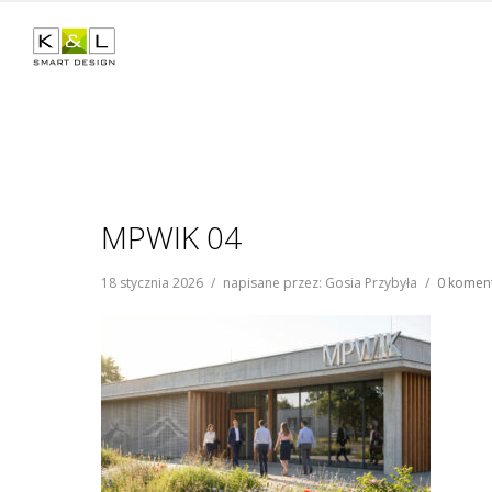
MPWIK 04
18 stycznia 2026
/
napisane przez: Gosia Przybyła
/
0 komen