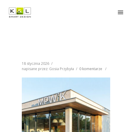
18 stycznia 2026
/
napisane przez: Gosia Przybyła
/
0 komentarze
/