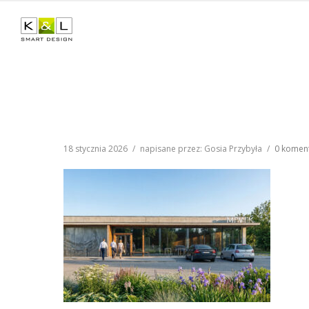
18 stycznia 2026
/
napisane przez: Gosia Przybyła
/
0 komen