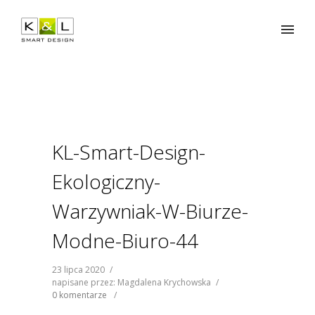
KL-Smart-Design-
Ekologiczny-
Warzywniak-W-Biurze-
Modne-Biuro-44
23 lipca 2020
/
napisane przez: Magdalena Krychowska
/
0 komentarze
/