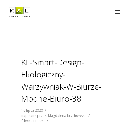
KL-Smart-Design-
Ekologiczny-
Warzywniak-W-Biurze-
Modne-Biuro-38
16 lipca 2020
/
napisane przez: Magdalena Krychowska
/
0 komentarze
/