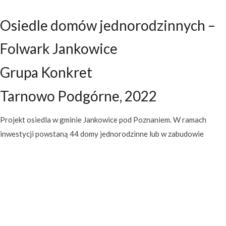
Osiedle domów jednorodzinnych –
Folwark Jankowice
Grupa Konkret
Tarnowo Podgórne, 2022
Projekt osiedla w gminie Jankowice pod Poznaniem. W ramach
inwestycji powstaną 44 domy jednorodzinne lub w zabudowie
szeregowej, a także 9 budynków wielorodzinnych mieszczących
144 mieszkania
Osiedle Folwark Jankowice.
DANE INWESTYCJI:
Typ inwestycji:
Osiedle mieszkaniowe