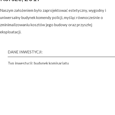
Naszym założeniem było zaprojektować estetyczny, wygodny i
uniwersalny budynek komendy policji, myśląc równocześnie o
zminimalizowaniu kosztów jego budowy oraz przyszłej
eksploatacji.
DANE INWESTYCJI:
Typ inwestycji: budynek komisariatu
Inwestor:
Komenda Wojewódzka Policji w Olsztynie
adres: Korsze
status: II miejsce w konkursie