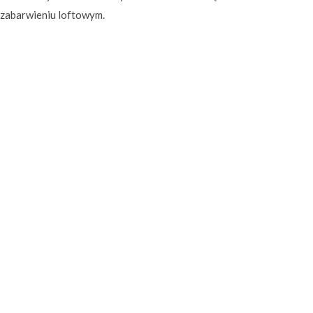
zabarwieniu loftowym.
DANE INWESTYCJI:
Typ inwestycji:
projekt wnętrz
Inwestor:
Dr. Oetker
adres:
Gdańsk, Garnizon
status:
zrealizowane